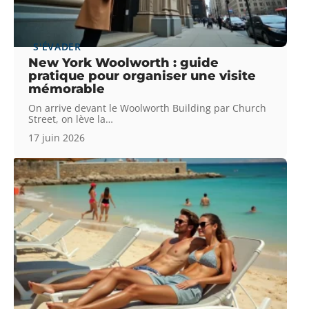
S'ÉVADER
New York Woolworth : guide
pratique pour organiser une visite
mémorable
On arrive devant le Woolworth Building par Church
Street, on lève la
…
17 juin 2026