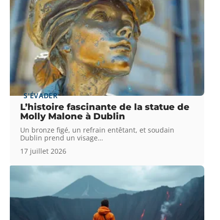
S'ÉVADER
L’histoire fascinante de la statue de
Molly Malone à Dublin
Un bronze figé, un refrain entêtant, et soudain
Dublin prend un visage
…
17 juillet 2026