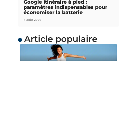
Google itinéraire à pied :
paramètres indispensables pour
économiser la batterie
4 août 2026
Article populaire
ACTUS
Quand partir en
Océanie ?
L’Océanie est une merveilleuse destination de
voyage avec de grands charmes. Chacun
…
Contact
Mentions Légales
Sitemap
© 2025 | babarautourdumonde.fr