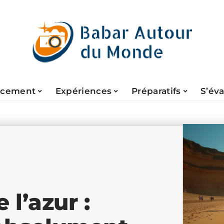
acement
Expériences
Préparatifs
S’év
 l’azur :