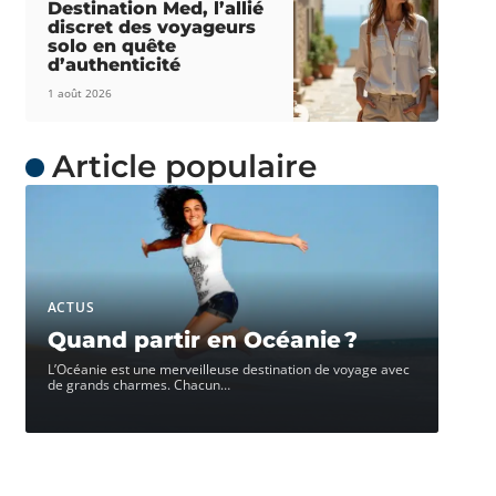
Destination Med, l’allié
discret des voyageurs
solo en quête
d’authenticité
1 août 2026
Article populaire
ACTUS
Quand partir en Océanie ?
L’Océanie est une merveilleuse destination de voyage avec
de grands charmes. Chacun
…