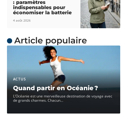
: paramètres
indispensables pour
économiser la batterie
4 août 2026
Article populaire
ACTUS
Quand partir en Océanie ?
L’Océanie est une merveilleuse destination de voyage avec
de grands charmes. Chacun
…