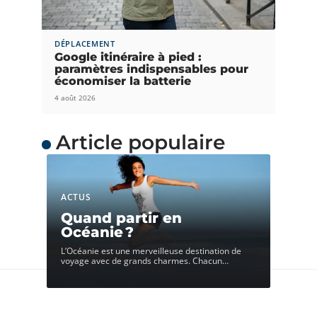
DÉPLACEMENT
Google itinéraire à pied :
paramètres indispensables pour
économiser la batterie
4 août 2026
Article populaire
ACTUS
Quand partir en
Océanie ?
L’Océanie est une merveilleuse destination de
voyage avec de grands charmes. Chacun
…