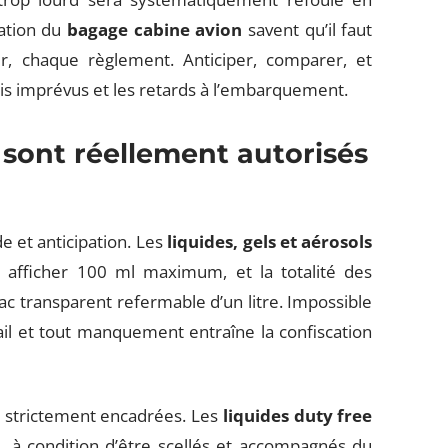
ration du
bagage cabine avion
savent qu’il faut
r, chaque règlement. Anticiper, comparer, et
frais imprévus et les retards à l’embarquement.
s sont réellement autorisés
e et anticipation. Les
liquides, gels et aérosols
t afficher 100 ml maximum, et la totalité des
ac transparent refermable d’un litre. Impossible
ail et tout manquement entraîne la confiscation
nt strictement encadrées. Les
liquides duty free
, à condition d’être scellés et accompagnés du