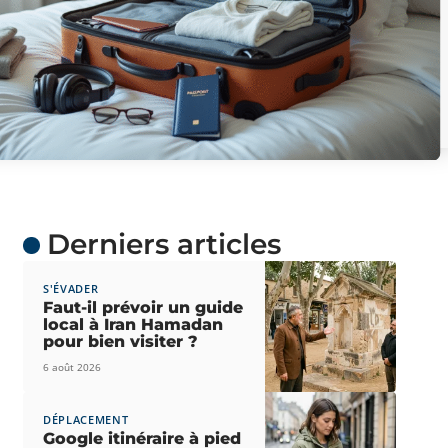
Derniers articles
S'ÉVADER
Faut-il prévoir un guide
local à Iran Hamadan
pour bien visiter ?
6 août 2026
DÉPLACEMENT
Google itinéraire à pied