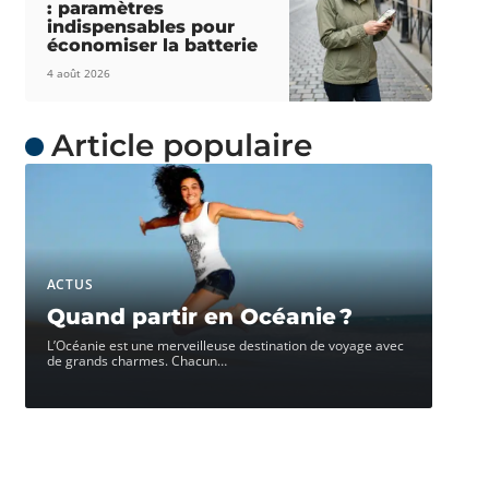
: paramètres
indispensables pour
économiser la batterie
4 août 2026
Article populaire
ACTUS
Quand partir en Océanie ?
L’Océanie est une merveilleuse destination de voyage avec
de grands charmes. Chacun
…