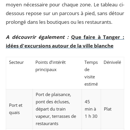
moyen nécessaire pour chaque zone. Le tableau ci-
dessous repose sur un parcours à pied, sans détour
prolongé dans les boutiques ou les restaurants.
A découvrir également :
Que faire à Tanger :
idées d'excursions autour de la ville blanche
Secteur
Points d’intérêt
Temps
Dénivelé
principaux
de
visite
estimé
Port de plaisance,
pont des écluses,
45
Port et
départ du train
min à
Plat
quais
vapeur, terrasses de
1 h 30
restaurants