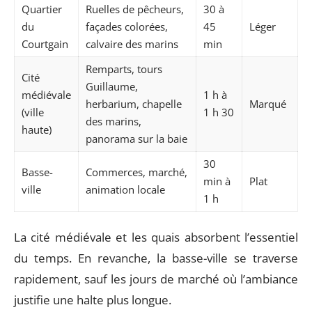
Quartier
Ruelles de pêcheurs,
30 à
du
façades colorées,
45
Léger
Courtgain
calvaire des marins
min
Remparts, tours
Cité
Guillaume,
médiévale
1 h à
herbarium, chapelle
Marqué
(ville
1 h 30
des marins,
haute)
panorama sur la baie
30
Basse-
Commerces, marché,
min à
Plat
ville
animation locale
1 h
La cité médiévale et les quais absorbent l’essentiel
du temps. En revanche, la basse-ville se traverse
rapidement, sauf les jours de marché où l’ambiance
justifie une halte plus longue.