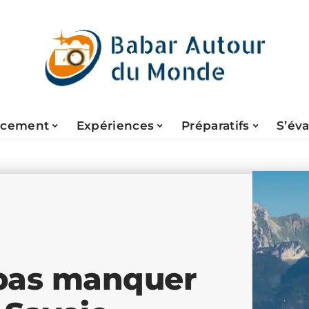
acement
Expériences
Préparatifs
S’év
 pas manquer