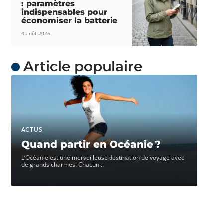
: paramètres
indispensables pour
économiser la batterie
4 août 2026
Article populaire
ACTUS
Quand partir en Océanie ?
L’Océanie est une merveilleuse destination de voyage avec
de grands charmes. Chacun
…