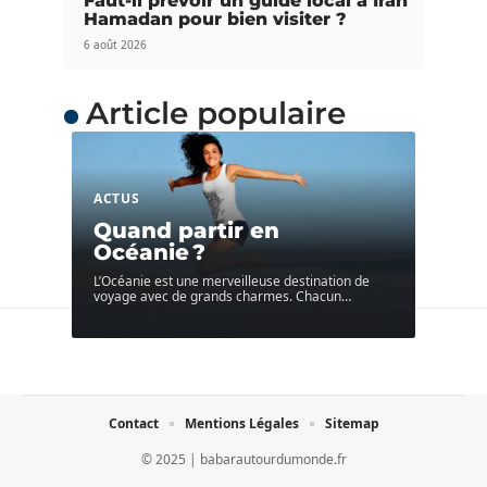
Faut-il prévoir un guide local à Iran
Hamadan pour bien visiter ?
6 août 2026
Article populaire
ACTUS
Quand partir en
Océanie ?
L’Océanie est une merveilleuse destination de
voyage avec de grands charmes. Chacun
…
Contact
Mentions Légales
Sitemap
© 2025 | babarautourdumonde.fr