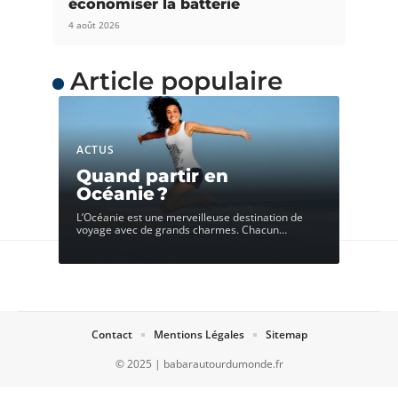
économiser la batterie
4 août 2026
Article populaire
ACTUS
Quand partir en
Océanie ?
L’Océanie est une merveilleuse destination de
voyage avec de grands charmes. Chacun
…
Contact
Mentions Légales
Sitemap
© 2025 | babarautourdumonde.fr