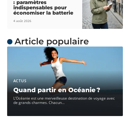
: paramètres
indispensables pour
économiser la batterie
4 août 2026
Article populaire
ACTUS
Quand partir en Océanie ?
L’Océanie est une merveilleuse destination de voyage avec
de grands charmes. Chacun
…