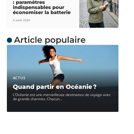
: paramètres
indispensables pour
économiser la batterie
4 août 2026
Article populaire
ACTUS
Quand partir en Océanie ?
L’Océanie est une merveilleuse destination de voyage avec
de grands charmes. Chacun
…