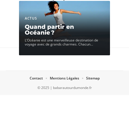
ACTUS
Quand partir en
Océanie ?
L’Océanie est une merveilleuse destination de
voyage avec de grands charmes. Chacun
…
Contact
Mentions Légales
Sitemap
© 2025 | babarautourdumonde.fr