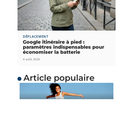
DÉPLACEMENT
Google itinéraire à pied :
paramètres indispensables pour
économiser la batterie
4 août 2026
Article populaire
ACTUS
Quand partir en
Océanie ?
L’Océanie est une merveilleuse destination de
voyage avec de grands charmes. Chacun
…