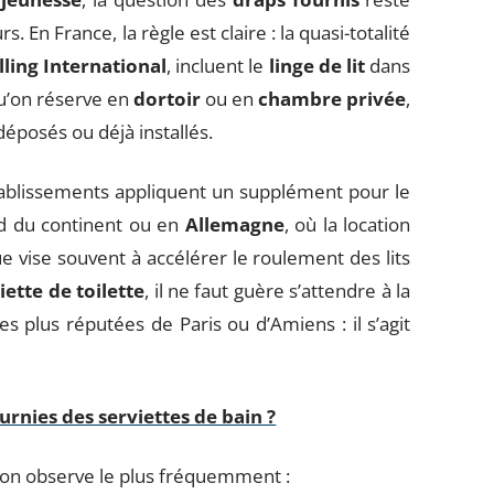
. En France, la règle est claire : la quasi-totalité
lling International
, incluent le
linge de lit
dans
 qu’on réserve en
dortoir
ou en
chambre privée
,
éposés ou déjà installés.
établissements appliquent un supplément pour le
rd du continent ou en
Allemagne
, où la location
 vise souvent à accélérer le roulement des lits
iette de toilette
, il ne faut guère s’attendre à la
 plus réputées de Paris ou d’Amiens : il s’agit
urnies des serviettes de bain ?
u’on observe le plus fréquemment :