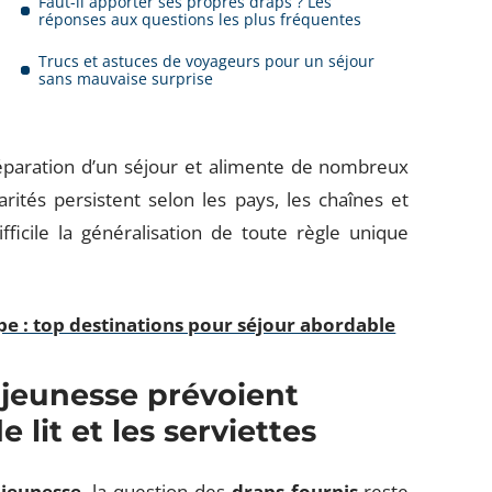
Faut-il apporter ses propres draps ? Les
réponses aux questions les plus fréquentes
Trucs et astuces de voyageurs pour un séjour
sans mauvaise surprise
réparation d’un séjour et alimente de nombreux
rités persistent selon les pays, les chaînes et
ficile la généralisation de toute règle unique
e : top destinations pour séjour abordable
 jeunesse prévoient
 lit et les serviettes
 jeunesse
, la question des
draps fournis
reste