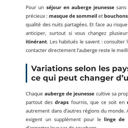
Pour un
séjour en auberge jeunesse
sans 
précieux :
masque de sommeil
et
bouchons 
qualité des nuits partagées. Et face au risqu
anticiper, surtout si vous changez plusie
itinérant
. Les habitués le savent : consulter 
contacter directement l’auberge reste le meil
Variations selon les pay
ce qui peut changer d’u
Chaque
auberge de jeunesse
cultive sa prop
partout des
draps
fournis, que ce soit en
autrement dans d’autres régions du monde.
exigent un supplément pour le
linge de l
d’apporter leur sac de couchage.