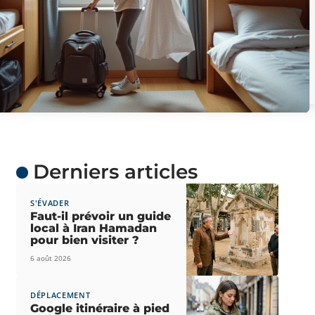
Derniers articles
S'ÉVADER
Faut-il prévoir un guide
local à Iran Hamadan
pour bien visiter ?
6 août 2026
DÉPLACEMENT
Google itinéraire à pied