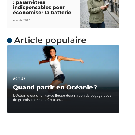
: paramètres
indispensables pour
économiser la batterie
4 août 2026
Article populaire
ACTUS
Quand partir en Océanie ?
L’Océanie est une merveilleuse destination de voyage avec
de grands charmes. Chacun
…