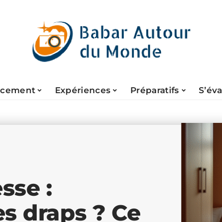
acement
Expériences
Préparatifs
S’év
sse :
es draps ? Ce