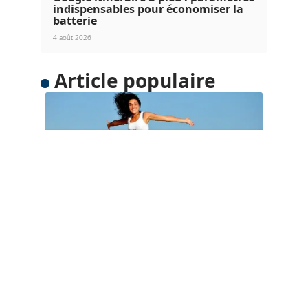
indispensables pour économiser la
batterie
4 août 2026
Article populaire
ACTUS
Quand partir en Océanie ?
L’Océanie est une merveilleuse destination de
voyage avec de grands charmes. Chacun
…
Contact
Mentions Légales
Sitemap
© 2025 | babarautourdumonde.fr