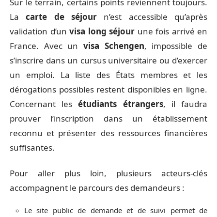
La préparation fait souvent toute la différence.
Pour réunir les informations à jour, le site officiel
centralise les consignes, les durées de validité, les
démarches et les justificatifs à prévoir. Son
assistant guide vers le
visa
le mieux adapté, qu’il
s’agisse d’études, d’emploi, de regroupement
familial ou d’un simple transit dans l’
espace
Schengen
.
Sur le terrain, certains points reviennent toujours.
La
carte de séjour
n’est accessible qu’après
validation d’un
visa long séjour
une fois arrivé en
France. Avec un
visa Schengen
, impossible de
s’inscrire dans un cursus universitaire ou d’exercer
un emploi. La liste des États membres et les