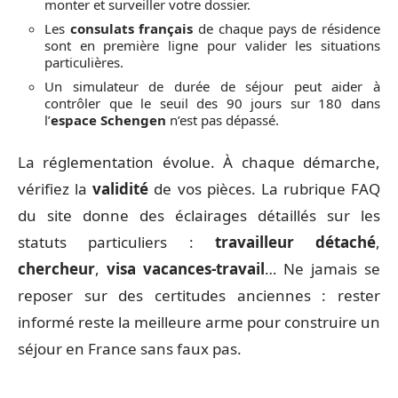
dérogations possibles restent disponibles en ligne.
Concernant les
étudiants étrangers
, il faudra
prouver l’inscription dans un établissement
reconnu et présenter des ressources financières
suffisantes.
Pour aller plus loin, plusieurs acteurs-clés
accompagnent le parcours des demandeurs :
Le site public de demande et de suivi permet de
monter et surveiller votre dossier.
Les
consulats français
de chaque pays de résidence
sont en première ligne pour valider les situations
particulières.
Un simulateur de durée de séjour peut aider à
contrôler que le seuil des 90 jours sur 180 dans
l’
espace Schengen
n’est pas dépassé.