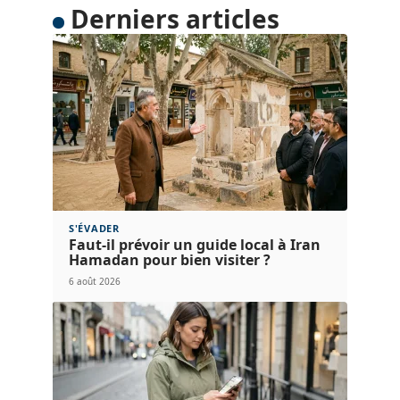
La réglementation évolue. À chaque démarche,
vérifiez la
validité
de vos pièces. La rubrique FAQ
du site donne des éclairages détaillés sur les
statuts particuliers :
travailleur détaché
,
chercheur
,
visa vacances-travail
… Ne jamais se
reposer sur des certitudes anciennes : rester
informé reste la meilleure arme pour construire un
séjour en France sans faux pas.
Derniers articles