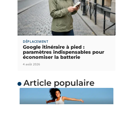
DÉPLACEMENT
Google itinéraire à pied :
paramètres indispensables pour
économiser la batterie
4 août 2026
Article populaire
ACTUS
Quand partir en
Océanie ?
L’Océanie est une merveilleuse destination de
voyage avec de grands charmes. Chacun
…