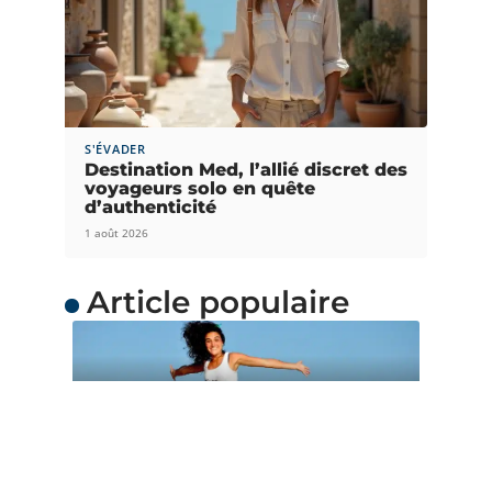
S'ÉVADER
Destination Med, l’allié discret des
voyageurs solo en quête
d’authenticité
1 août 2026
Article populaire
ACTUS
Quand partir en
Océanie ?
L’Océanie est une merveilleuse destination de
voyage avec de grands charmes. Chacun
…