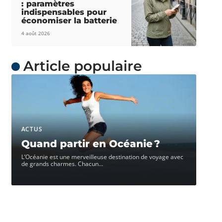
: paramètres
indispensables pour
économiser la batterie
4 août 2026
Article populaire
ACTUS
Quand partir en Océanie ?
L’Océanie est une merveilleuse destination de voyage avec
de grands charmes. Chacun
…