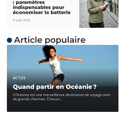
: paramètres
indispensables pour
économiser la batterie
4 août 2026
Article populaire
ACTUS
Quand partir en Océanie ?
L’Océanie est une merveilleuse destination de voyage avec
de grands charmes. Chacun
…