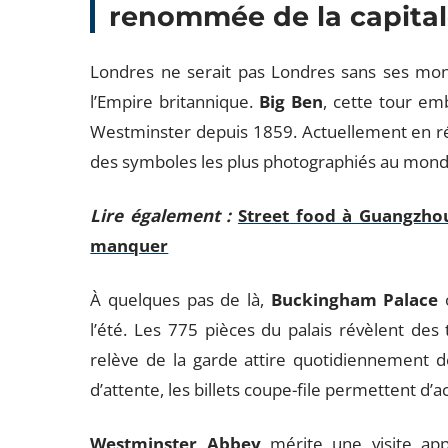
renommée de la capita
Londres ne serait pas Londres sans ses monu
l’Empire britannique.
Big Ben
, cette tour e
Westminster depuis 1859. Actuellement en rén
des symboles les plus photographiés au mond
Lire également :
Street food à Guangzhou
manquer
À quelques pas de là,
Buckingham Palace
o
l’été. Les 775 pièces du palais révèlent des 
relève de la garde attire quotidiennement des
d’attente, les billets coupe-file permettent 
Westminster Abbey
mérite une visite app