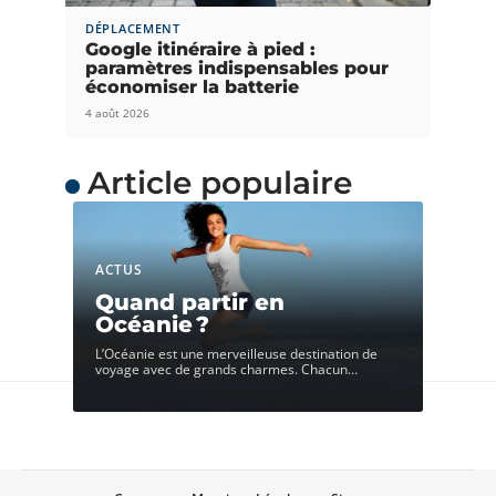
DÉPLACEMENT
Google itinéraire à pied :
paramètres indispensables pour
économiser la batterie
4 août 2026
Article populaire
ACTUS
Quand partir en
Océanie ?
L’Océanie est une merveilleuse destination de
voyage avec de grands charmes. Chacun
…