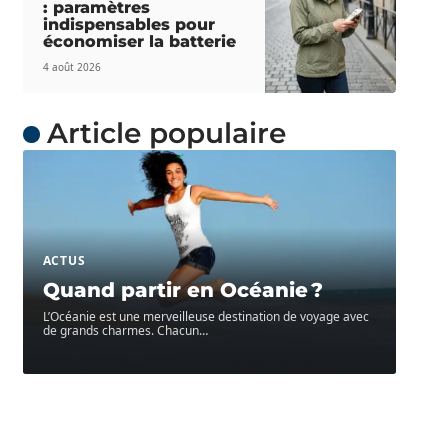
: paramètres
indispensables pour
économiser la batterie
4 août 2026
Article populaire
ACTUS
Quand partir en Océanie ?
L’Océanie est une merveilleuse destination de voyage avec
de grands charmes. Chacun
…