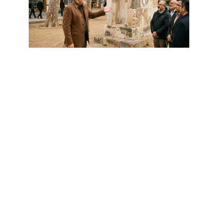
S'ÉVADER
Faut-il prévoir un guide local à Iran
Hamadan pour bien visiter ?
6 août 2026
DÉPLACEMENT