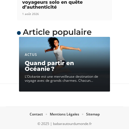
voyageurs solo en quête
d’authenticité
1 août 2026
Article populaire
ACTUS
Quand partir en
Océanie ?
L’Océanie est une merveilleuse destination de
voyage avec de grands charmes. Chacun
…
Contact
Mentions Légales
Sitemap
© 2025 | babarautourdumonde.fr