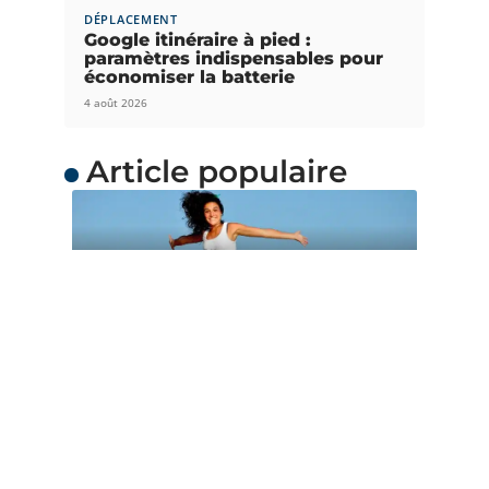
DÉPLACEMENT
Google itinéraire à pied :
paramètres indispensables pour
économiser la batterie
4 août 2026
Article populaire
ACTUS
Quand partir en
Océanie ?
L’Océanie est une merveilleuse destination de
voyage avec de grands charmes. Chacun
…
Contact
Mentions Légales
Sitemap