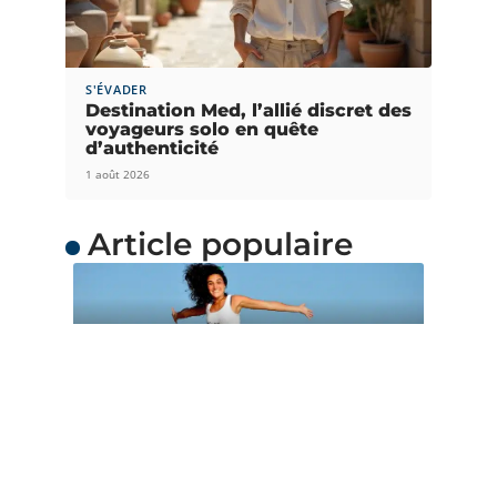
S'ÉVADER
Destination Med, l’allié discret des
voyageurs solo en quête
d’authenticité
1 août 2026
Article populaire
ACTUS
Quand partir en
Océanie ?
L’Océanie est une merveilleuse destination de
voyage avec de grands charmes. Chacun
…