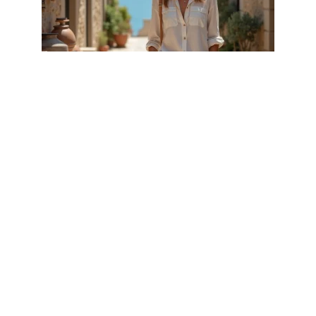
S'ÉVADER
Destination Med, l’allié discret des
voyageurs solo en quête
d’authenticité
1 août 2026
Article populaire
ACTUS
Quand partir en
Océanie ?
L’Océanie est une merveilleuse destination de
voyage avec de grands charmes. Chacun
…